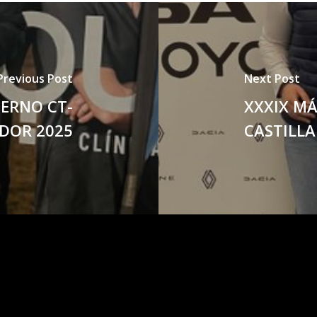
Previous Post
Next Post
IERNO CT-
XXXIX M
DOR 2025
CASTILLA