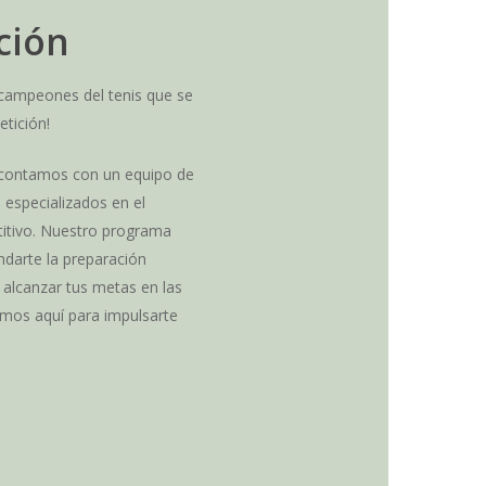
ción
 campeones del tenis que se
tición!
 contamos con un equipo de
 especializados en el
itivo. Nuestro programa
ndarte la preparación
 alcanzar tus metas en las
amos aquí para impulsarte