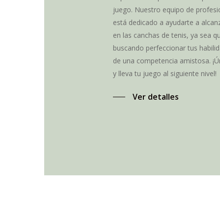
juego. Nuestro equipo de profesio
está dedicado a ayudarte a alcanz
en las canchas de tenis, ya sea q
buscando perfeccionar tus habilid
de una competencia amistosa. ¡Ú
y lleva tu juego al siguiente nivel!
Ver detalles