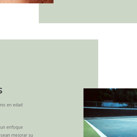
s
enis en edad
 un enfoque
esean mejorar su