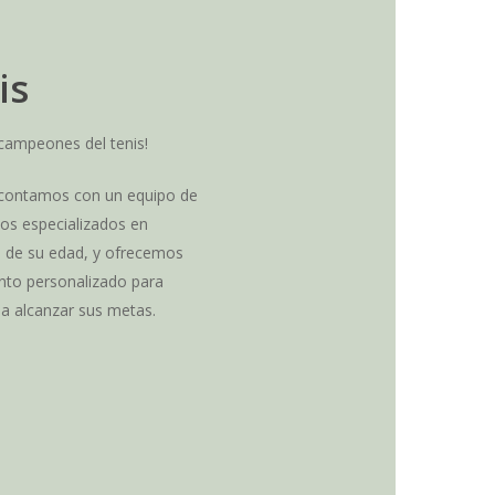
is
 campeones del tenis!
 contamos con un equipo de
dos especializados en
s de su edad, y ofrecemos
nto personalizado para
a alcanzar sus metas.