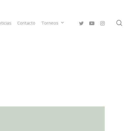
se
twitter
youtube
instagram
ticias
Contacto
Torneos