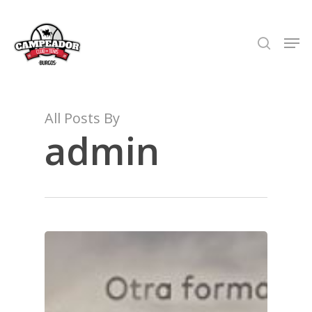
Skip
to
search
Men
Close
main
Menu
content
All Posts By
admin