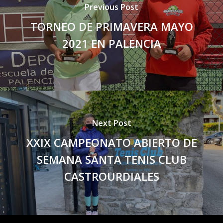
Previous Post
TORNEO DE PRIMAVERA MAYO
2021 EN PALENCIA
Next Post
XXIX CAMPEONATO ABIERTO DE
SEMANA SANTA TENIS CLUB
CASTROURDIALES