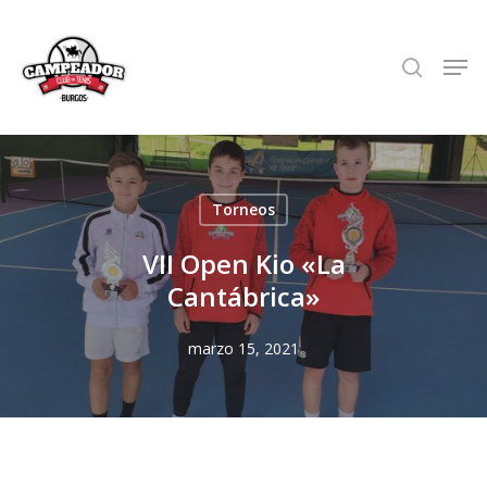
Skip
to
search
Men
Close
main
Menu
content
Torneos
VII Open Kio «La
Cantábrica»
marzo 15, 2021